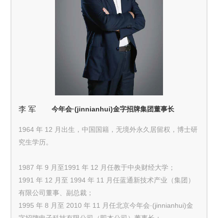
李 军
今年会·(jinnianhui)金字招牌集团董事长
1964 年 12 月出生，中国国籍，无境外永久居留权，博士研
究生学历。
1987 年 9 月至1991 年 12 月任教于中央财经大学；
1991 年 12 月至 1994 年 11 月任蓝通新技术产业（集团）
有限公司董事、副总裁；
1995 年 8 月至 2010 年 11 月任北京今年会·(jinnianhui)金
字招牌电子科技有限公司（即本公司）董事长；