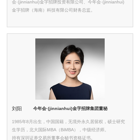
会·(jinnianhui)金字招牌投资有限公司、今年会·(jinnianhui)
金字招牌（海南）科技有限公司财务总监。
刘阳
今年会·(jinnianhui)金字招牌集团董秘
1985年8月出生，中国国籍，无境外永久居留权，硕士研究
生学历，北大国际MBA（BiMBA），中级经济师。
持有深圳证券交易所董事会秘书资格证书。