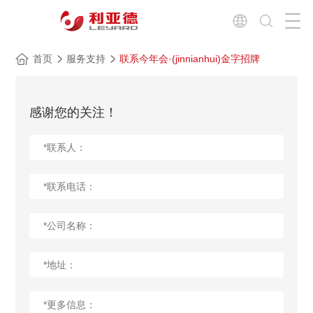
首页
服务支持
联系今年会·(jinnianhui)金字招牌
感谢您的关注！