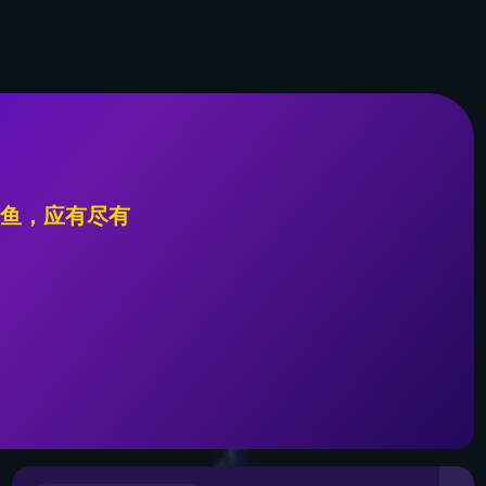
产品和方案中
服务支
新闻动
走进今年会·(jinnianhui
心
持
态
招牌