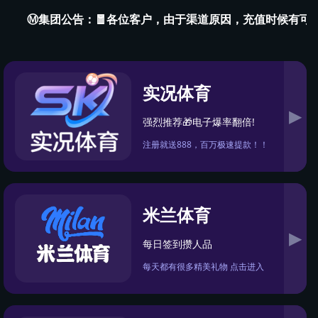
)金字
创新发
投资者关
CH
展
系