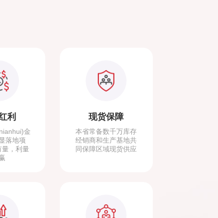
红利
现货保障
nianhui)金
本省常备数千万库存
显落地项
经销商和生产基地共
有量，利量
同保障区域现货供应
赢