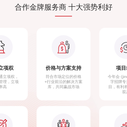
合作金牌服务商 十大强势利好
立项权
价格与方案支持
项目
通立项权，
符合市场定位的价格
今年会·(jin
管理，立项
+行业前沿的解决方案
字招牌专
率高
库，共同赢战市场
目，有利
双